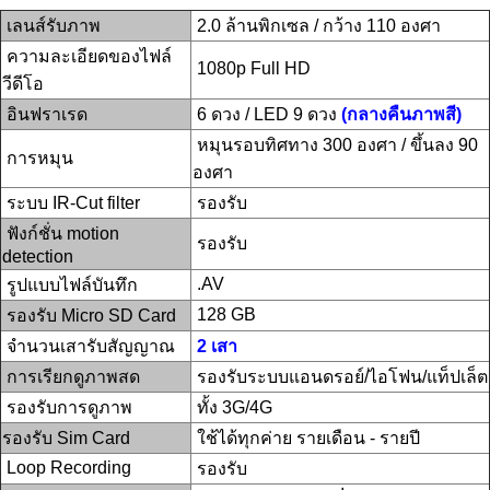
เลนส์รับภาพ
2.0 ล้านพิกเซล / กว้าง 110 องศา
ความละเอียดของไฟล์
1080p Full HD
วีดีโอ
อินฟราเรด
6 ดวง / LED 9 ดวง
(กลางคืนภาพสี)
หมุนรอบทิศทาง 300 องศา / ขึ้นลง 90
การหมุน
องศา
ระบบ IR-Cut filter
รองรับ
ฟังก์ชั่น motion
รองรับ
detection
.AV
รูปแบบไฟล์บันทึก
128 GB
รองรับ Micro SD Card
จำนวนเสารับสัญญาณ
2 เสา
การเรียกดูภาพสด
รองรับระบบแอนดรอย์/ไอโฟน/แท็ปเล็ต
รองรับการดูภาพ
ทั้ง 3G/4G
รองรับ Sim Card
ใช้ได้ทุกค่าย รายเดือน - รายปี
Loop Recording
รองรับ